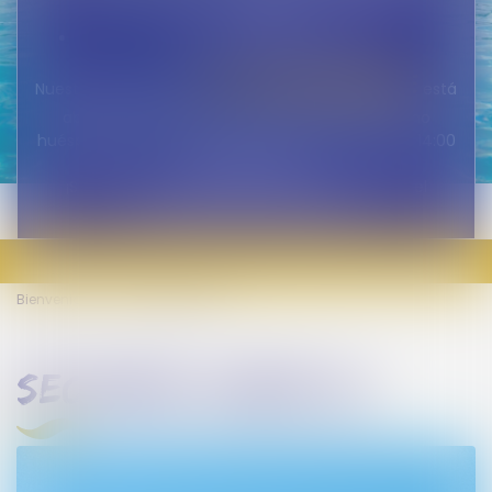
18:00
Sábado: de 9:00 a 19:00
le panoramique
Nuestro restaurante
está
abierto a todos, tanto visitantes externos como
huéspedes, todos los días de 7:30 a 9:30 / 12:00 a 14:00
/ 19:00 a 21:00.
¡Será un placer darle la bienvenida pronto en el
Camping LVL frente al mar!
Bienvenido
Seconde ligne XL
seconde ligne xl