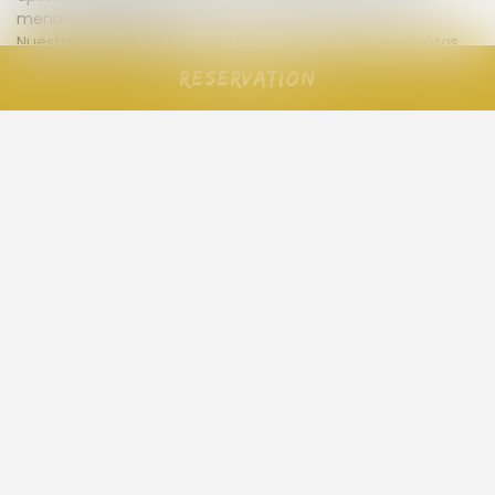
menores de 4 años).
Nuestras tarifas no incluyen la tasa turística ni las cuotas
de membresía.
Réservation
Regreso