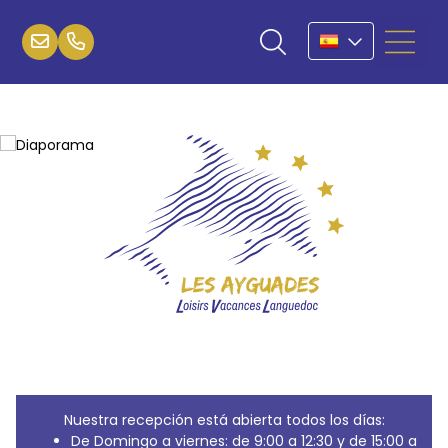
Nuestra recepción está abierta todos los días:
De Domingo a viernes: de 9:00 a 12:30 y de 15:00 a