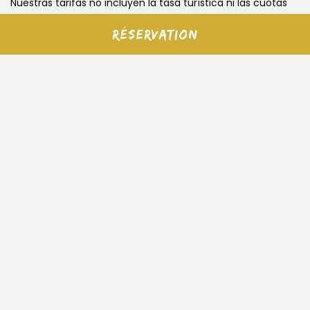
Nuestras tarifas no incluyen la tasa turística ni las cuotas
de membresía.
Réservation
Regreso