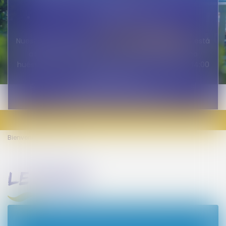
18:00
Sábado: de 9:00 a 19:00
le panoramique
Nuestro restaurante
está
abierto a todos, tanto visitantes externos como
huéspedes, todos los días de 7:30 a 9:30 / 12:00 a 14:00
/ 19:00 a 21:00.
¡Será un placer darle la bienvenida pronto en el
Camping LVL frente al mar!
Bienvenido
Le Salin
le salin