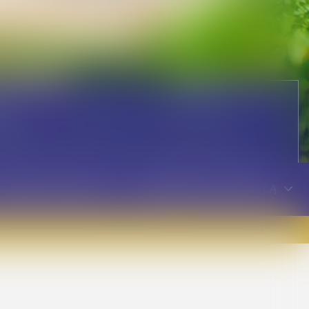
00
omo huéspedes, todos los días de 7:30 a 9:30 / 12:00 a
fertas especiales
Información práctica
te al mar!