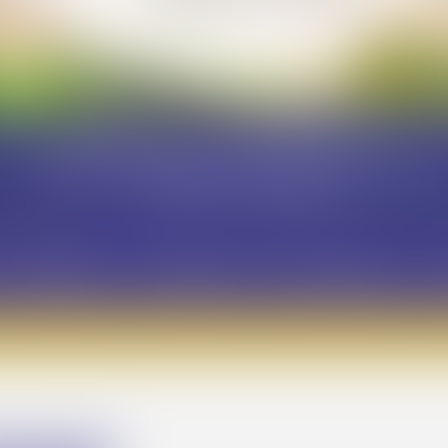
Nuestra recepción está abierta todos los días:
De Domingo a viernes: de 9:00 a 12:30 y de 15:00 a 18:
Sábado: de 9:00 a 19:00
que
está abierto a todos, tanto visitantes externos c
y seminarios
Patrimonio y biodiversidad
O
14:00 / 19:00 a 21:00.
placer darle la bienvenida pronto en el Camping LVL fren