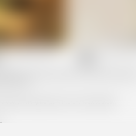
Número de personas :
Número de litera
6
5
double, une seconde chambre avec deux lits simples, et
ans le salon.
etière filtre, grille-pain, micro-ondes, vaisselle.
e.