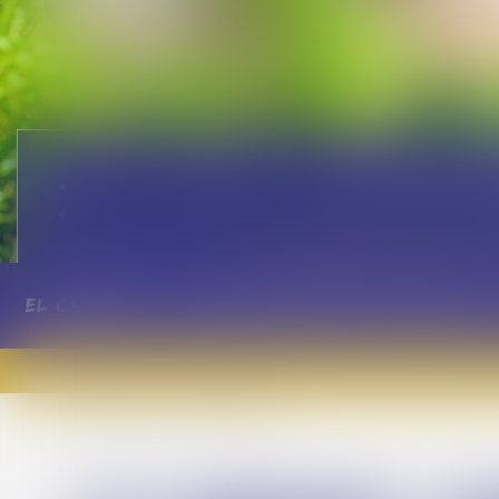
le panorami
Nuestro restaurante
El camping
Casas Móviles
Parcelas
Grupo 
¡Será un 
Bienvenido
Le Grand Large