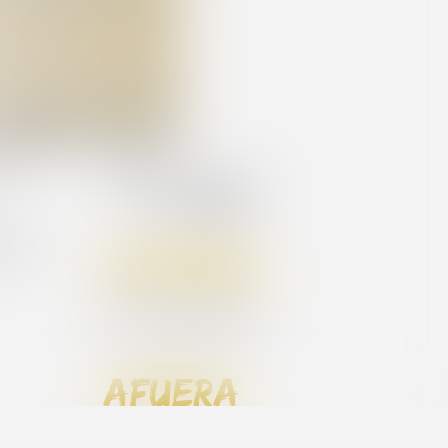
s :
Superficie :
30,00m²
 une
general
Aire acondicionado
afuera
Terraza cubierta