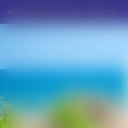
infos@campinglvl.com
04 68 49 81 59