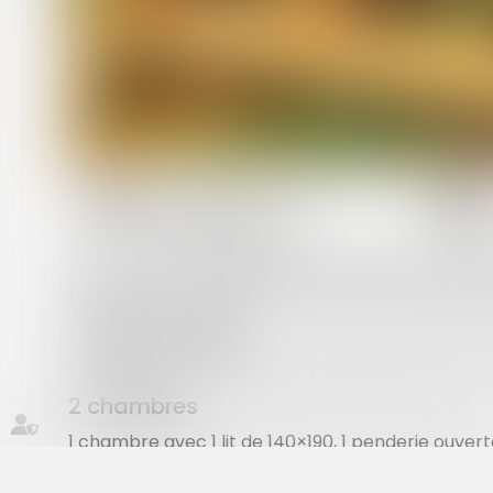
habitaciones :
2 habitaciones
Ce mobil-home propose une chambre avec un lit 
banquette convertible qui offre deux couchages d
Cuisine équipée
Réfrigérateur-congélateur, plaques électriques, caf
2 chambres
1 chambre avec 1 lit de 140×190, 1 penderie ouvert
1 chambre avec 2 lits de 80×190.