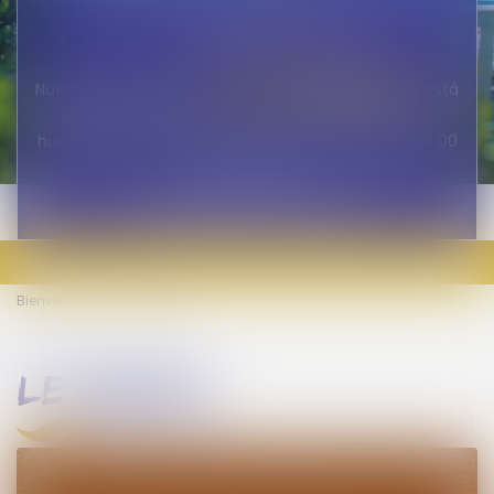
18:00
Sábado: de 9:00 a 19:00
le panoramique
Nuestro restaurante
está
abierto a todos, tanto visitantes externos como
huéspedes, todos los días de 7:30 a 9:30 / 12:00 a 14:00
/ 19:00 a 21:00.
¡Será un placer darle la bienvenida pronto en el
Camping LVL frente al mar!
Bienvenido
Le Grazel
le grazel