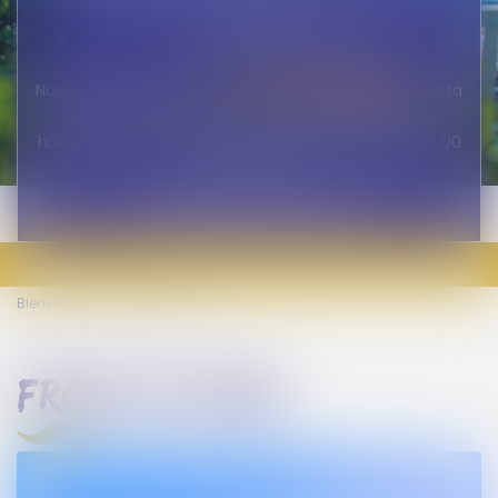
18:00
Sábado: de 9:00 a 19:00
le panoramique
Nuestro restaurante
está
abierto a todos, tanto visitantes externos como
huéspedes, todos los días de 7:30 a 9:30 / 12:00 a 14:00
/ 19:00 a 21:00.
¡Será un placer darle la bienvenida pronto en el
Camping LVL frente al mar!
Bienvenido
Front de mer
front de mer