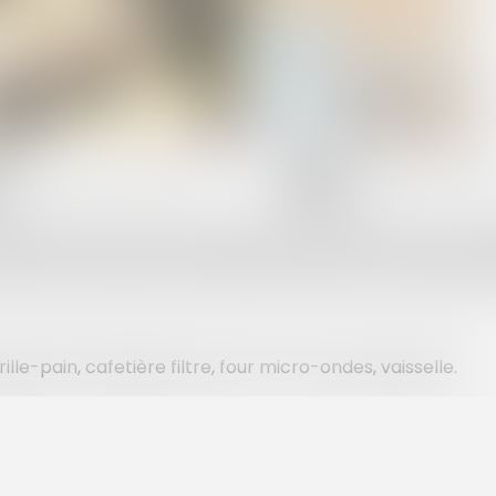
Número de personas :
Número de litera
8
5
uses. Il offre trois chambres: une chambre avec un lit do
verez dans le séjour une banquette double. Ce logements
lle-pain, cafetière filtre, four micro-ondes, vaisselle.
e.
, alèses.