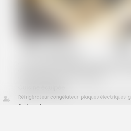
habitaciones :
3 habitaciones
Ce mobil-home est idéal pour les familles nombre
deux chambres avec deux lits simples. Vous trou
d’une salle d’eau et d’un WC séparés.
Cuisine équipée
Réfrigérateur congélateur, plaques électriques, gri
3 chambres
1 chambre avec 1 lit de 140×190, 1 penderie ouvert
2 chambres avec 2 lits de 80×190
Literie : matelas, couette ou dessus de lit, oreillers