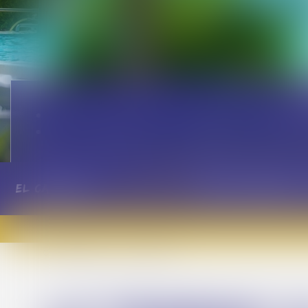
le panorami
Nuestro restaurante
El camping
Casas Móviles
Parcelas
Grupo 
¡Será un 
Casas Móviles
Le Tamaris XL