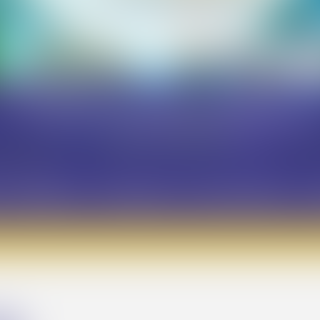
Nuestra recepción está abierta todos los días:
De Domingo a viernes: de 9:00 a 12:30 y de 15:00 a 18:
Sábado: de 9:00 a 19:00
que
está abierto a todos, tanto visitantes externos c
y seminarios
Patrimonio y biodiversidad
O
14:00 / 19:00 a 21:00.
placer darle la bienvenida pronto en el Camping LVL fren