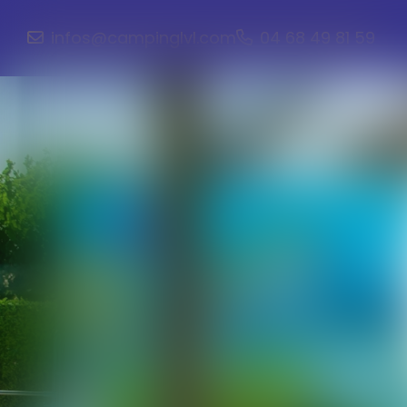
infos@campinglvl.com
04 68 49 81 59