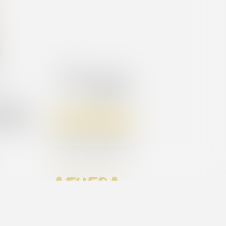
s :
Superficie :
32,00m²
uble, et
general
 dispose
Aire acondicionado
afuera
Terraza cubierta