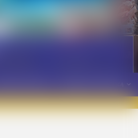
00
omo huéspedes, todos los días de 7:30 a 9:30 / 12:00 a
fertas especiales
Información práctica
te al mar!